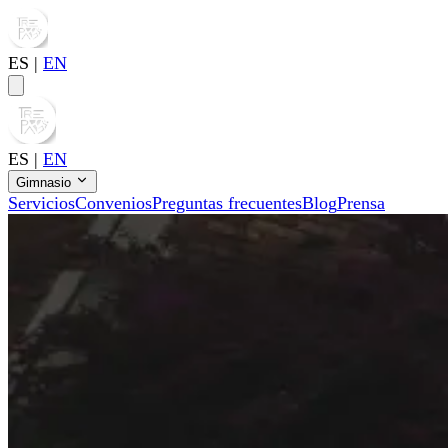
ES
|
EN
ES
|
EN
Gimnasio
Servicios
Convenios
Preguntas frecuentes
Blog
Prensa